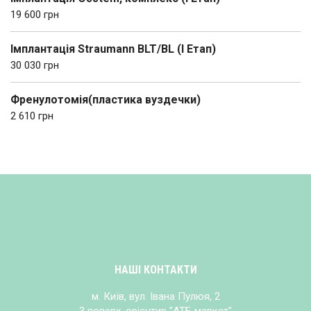
19 600 грн
Імплантація Straumann BLT/BL (І Етап)
30 030 грн
Френулотомія(пластика вуздечки)
2 610 грн
НАШІ КОНТАКТИ
м. Київ, вул. Івана Пулюя, 2
3 поверх, орієнтир "АТБ маркет"