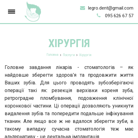
legro.dent@gmail.com
095 626 67 57
ХІРУРГІЯ
Головна
Послуги
Хірургія
Головне завдання лікарів - стоматологів – як
найдовше зберегти здоров’я та продовжити життя
Ваших зубів. Для цього проводять зубозберігаючі
операції такі як: резекція верхівки кореня зуба,
ретроградне пломбування, подовження клінічної
коронкової частини. Ці операції дозволяють уникнути
видалення зубів та попередити подальше інфікування
тканин. Але якщо все ж не вдалося зберегти зуби, в
такому випадку сучасна стоматологія теж має
альтернативу - це дентальна імплантація.